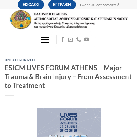
Μετάβαση
ΕΙΣΟΔΟΣ
ΕΓΓΡΑΦΗ
Πως δημιουργώ λογαριασμό
στο
περιεχόμενο
UNCATEGORIZED
ESICM LIVES FORUM ATHENS – Major
Trauma & Brain Injury – From Assessment
to Treatment