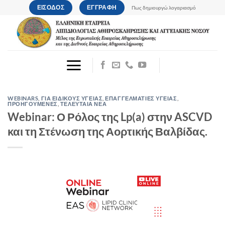
Μετάβαση
ΕΙΣΟΔΟΣ
ΕΓΓΡΑΦΗ
Πως δημιουργώ λογαριασμό
στο
περιεχόμενο
WEBINARS
,
ΓΙΑ ΕΙΔΙΚΟΥΣ ΥΓΕΙΑΣ
,
ΕΠΑΓΓΕΛΜΑΤΙΕΣ ΥΓΕΙΑΣ
,
ΠΡΟΗΓΟΥΜΕΝΕΣ
,
ΤΕΛΕΥΤΑΙΑ ΝΕΑ
Webinar: Ο Ρόλος της Lp(a) στην ASCVD
και τη Στένωση της Αορτικής Βαλβίδας.