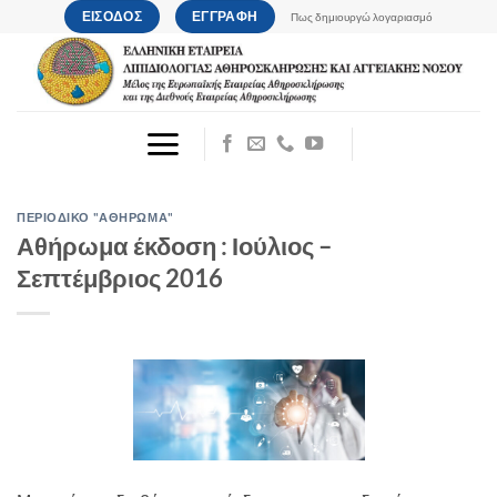
Μετάβαση
ΕΙΣΟΔΟΣ
ΕΓΓΡΑΦΗ
Πως δημιουργώ λογαριασμό
στο
περιεχόμενο
ΠΕΡΙΟΔΙΚΟ "ΑΘΗΡΩΜΑ"
Αθήρωμα έκδοση : Ιούλιος –
Σεπτέμβριος 2016