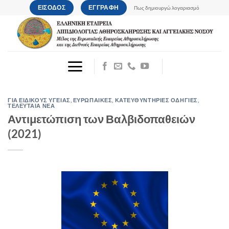
Μετάβαση
ΕΙΣΟΔΟΣ
ΕΓΓΡΑΦΗ
Πως δημιουργώ λογαριασμό
στο
περιεχόμενο
ΓΙΑ ΕΙΔΙΚΟΥΣ ΥΓΕΙΑΣ
,
ΕΥΡΩΠΑΙΚΕΣ
,
ΚΑΤΕΥΘΥΝΤΗΡΙΕΣ ΟΔΗΓΙΕΣ
,
ΤΕΛΕΥΤΑΙΑ ΝΕΑ
Αντιμετώπιση των Βαλβιδοπαθειών
(2021)