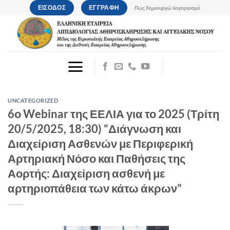
Μετάβαση
ΕΙΣΟΔΟΣ
ΕΓΓΡΑΦΗ
Πως δημιουργώ λογαριασμό
στο
περιεχόμενο
UNCATEGORIZED
6ο Webinar της ΕΕΛΙΑ για το 2025 (Τρίτη
20/5/2025, 18:30) “Διάγνωση και
Διαχείριση Ασθενών με Περιφερική
Αρτηριακή Νόσο και Παθήσεις της
Αορτής: Διαχείριση ασθενή με
αρτηριοπάθεια των κάτω άκρων”