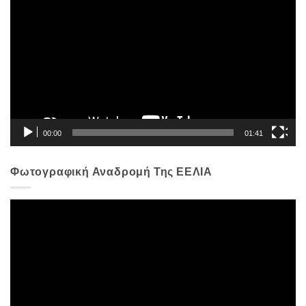
Αναπαραγωγής
Βίντεο
00:00
01:41
Φωτογραφική Αναδρομή Της ΕΕΛΙΑ
Πρόγραμμα
Αναπαραγωγής
Βίντεο