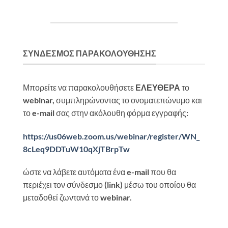
ΣΎΝΔΕΣΜΟΣ ΠΑΡΑΚΟΛΟΎΘΗΣΗΣ
Μπορείτε να παρακολουθήσετε
ΕΛΕΥΘΕΡΑ
το
webinar, συμπληρώνοντας το ονοματεπώνυμο και
το e-mail σας στην ακόλουθη φόρμα εγγραφής:
https://us06web.zoom.us/
webinar/register/WN_
8cLeq9DDTuW10qXjTBrpTw
ώστε να λάβετε αυτόματα ένα e-mail που θα
περιέχει τον σύνδεσμο (link) μέσω του οποίου θα
μεταδοθεί ζωντανά το webinar.