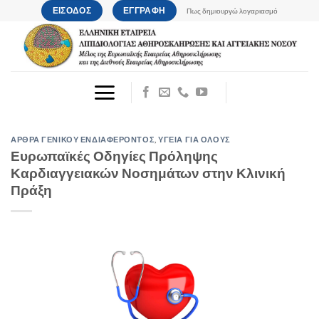
Μετάβαση
ΕΙΣΟΔΟΣ
ΕΓΓΡΑΦΗ
Πως δημιουργώ λογαριασμό
στο
περιεχόμενο
ΑΡΘΡΑ ΓΕΝΙΚΟΥ ΕΝΔΙΑΦΕΡΟΝΤΟΣ
,
ΥΓΕΙΑ ΓΙΑ ΟΛΟΥΣ
Ευρωπαϊκές Οδηγίες Πρόληψης
Καρδιαγγειακών Νοσημάτων στην Κλινική
Πράξη