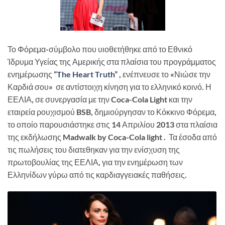
Το Φόρεμα-σύμβολο που υιοθετήθηκε από το Εθνικό
Ίδρυμα Υγείας της Αμερικής στα πλαίσια του προγράμματος
ενημέρωσης “
The Heart Truth
” , ενέπνευσε το «Νιώσε την
Καρδιά σου» σε αντίστοιχη κίνηση για το ελληνικό κοινό. Η
ΕΕΛΙΑ, σε συνεργασία με την Coca-Cola Light και την
εταιρεία ρουχισμού BSB, δημιούργησαν το Κόκκινο Φόρεμα,
το οποίο παρουσιάστηκε στις 14 Απριλίου 2013 στα πλαίσια
της εκδήλωσης Madwalk by Coca-Cola light . Τα έσοδα από
τις πωλήσεις του διατεθηκαν για την ενίσχυση της
πρωτοβουλίας της ΕΕΛΙΑ, για την ενημέρωση των
Ελληνίδων γύρω από τις καρδιαγγειακές παθήσεις.