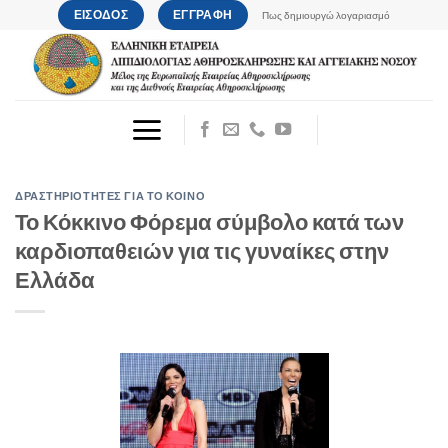
Μετάβαση
ΕΙΣΟΔΟΣ
ΕΓΓΡΑΦΗ
Πως δημιουργώ λογαριασμό
στο
περιεχόμενο
ΔΡΑΣΤΗΡΙΟΤΗΤΕΣ ΓΙΑ ΤΟ ΚΟΙΝΟ
Το Κόκκινο Φόρεμα σύμβολο κατά των
καρδιοπαθειών για τις γυναίκες στην
Ελλάδα