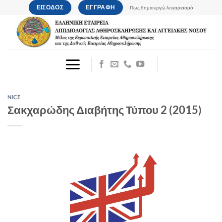
Μετάβαση
ΕΙΣΟΔΟΣ
ΕΓΓΡΑΦΗ
Πως δημιουργώ λογαριασμό
στο
περιεχόμενο
NICE
Σακχαρώδης Διαβήτης Τύπου 2 (2015)