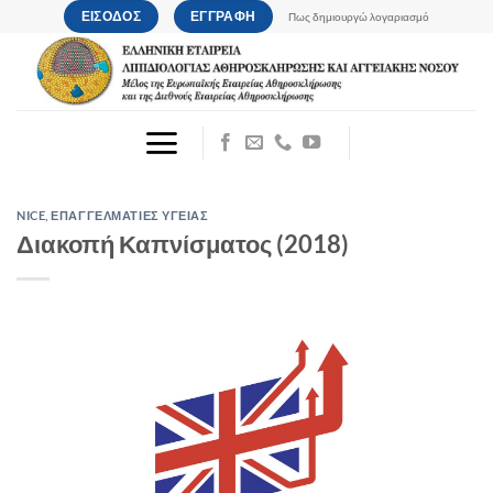
Μετάβαση
ΕΙΣΟΔΟΣ
ΕΓΓΡΑΦΗ
Πως δημιουργώ λογαριασμό
στο
περιεχόμενο
NICE
,
ΕΠΑΓΓΕΛΜΑΤΙΕΣ ΥΓΕΙΑΣ
Διακοπή Καπνίσματος (2018)