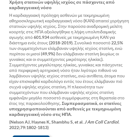
Χρήση στατινών υψηλής ισχύος σε πάσχοντες από
καρδιαγγειακή νόσο
Η καρδιαγγειακή πρόληψη ασθενών με τεκμηριωμένη
αθηροσκληρωτική καρδιαγγειακή νόσο (ΚΑΝ) απαιτεί χορήγηση
στατινών υψηλής ισχύος. Στην παρούσα αναδρομική μελέτη
κοορτής στις ΗΠΑ αξιολογήθηκε η λήψη υπολιπιδαιμικής
αγωγής από 601.934 ασθενείς με τεκμηριωμένη ΚΑΝ για
διάστημα ενός έτους (2018-2019). Συνολικά ποσοστό 22,5%
των συμμετεχόντων ελάμβαναν υψηλής ισχύος στατίνη, ενώ
περίπου οι μισοί (49,9%) δεν ελάμβαναν στατίνη (κυρίως οι
γυναίκες και οι συμμετέχοντες μικρότερης ηλικίας).
Συμμετέχοντες μεγαλύτερης ηλικίας, γυναίκες και πάσχοντες
από περιφερική αρτηριακή νόσο ήταν λιγότερο πιθανό να
λαμβάνουν υψηλής ισχύος στατίνες, ενώ αντίθετα, άτομα που
είχαν επισκεφθεί καρδιολόγο εντός του έτους ελάμβαναν πιό
συχνά υψηλής ισχύος στατίνη. Η πλειονότητα των
συμμετεχόντων που ελάμβαναν υψηλής ισχύος στατίνη
εμφάνιζαν μεγάλο ποσοστό συμμόρφωσης στη θεραπεία στο
έτος της παρακολούθησης.
Συμπερασματικά, οι στατίνες
υποχρησιμοποιούνται από ασθενείς με τεκμηριωμένη
καρδιαγγειακή νόσο στις ΗΠΑ.
(Nelson AJ, Haynes K, Shambhu S, et al.
J Am Coll Cardiol.
2022;79:1802-1813)