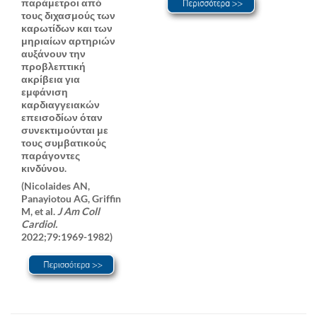
παράμετροι από
τους διχασμούς των
καρωτίδων και των
μηριαίων αρτηριών
αυξάνουν την
προβλεπτική
ακρίβεια για
εμφάνιση
καρδιαγγειακών
επεισοδίων όταν
συνεκτιμούνται με
τους συμβατικούς
παράγοντες
κινδύνου.
(Nicolaides AN,
Panayiotou AG, Griffin
M, et al.
J Am Coll
Cardiol.
2022;79:1969-1982)