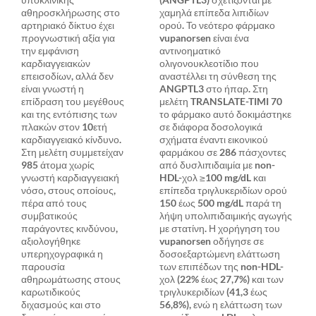
αθηροσκλήρωσης στο
χαμηλά επίπεδα λιπιδίων
αρτηριακό δίκτυο έχει
ορού. Το νεότερο φάρμακο
προγνωστική αξία για
vupanorsen είναι ένα
την εμφάνιση
αντινοηματικό
καρδιαγγειακών
ολιγονουκλεοτίδιο που
επεισοδίων, αλλά δεν
αναστέλλει τη σύνθεση της
είναι γνωστή η
ANGPTL3 στο ήπαρ. Στη
επίδραση του μεγέθους
μελέτη TRANSLATE-TIMI 70
και της εντόπισης των
το φάρμακο αυτό δοκιμάστηκε
πλακών στον 10ετή
σε διάφορα δοσολογικά
καρδιαγγειακό κίνδυνο.
σχήματα έναντι εικονικού
Στη μελέτη συμμετείχαν
φαρμάκου σε 286 πάσχοντες
985 άτομα χωρίς
από δυσλιπιδαιμία με non-
γνωστή καρδιαγγειακή
HDL-χολ ≥100 mg/dL και
νόσο, στους οποίους,
επίπεδα τριγλυκεριδίων ορού
πέρα από τους
150 έως 500 mg/dL παρά τη
συμβατικούς
λήψη υπολιπιδαιμικής αγωγής
παράγοντες κινδύνου,
με στατίνη. Η χορήγηση του
αξιολογήθηκε
vupanorsen οδήγησε σε
υπερηχογραφικά η
δοσοεξαρτώμενη ελάττωση
παρουσία
των επιπέδων της non-HDL-
αθηρωμάτωσης στους
χολ (22% έως 27,7%) και των
καρωτιδικούς
τριγλυκεριδίων (41,3 έως
διχασμούς και στο
56,8%), ενώ η ελάττωση των