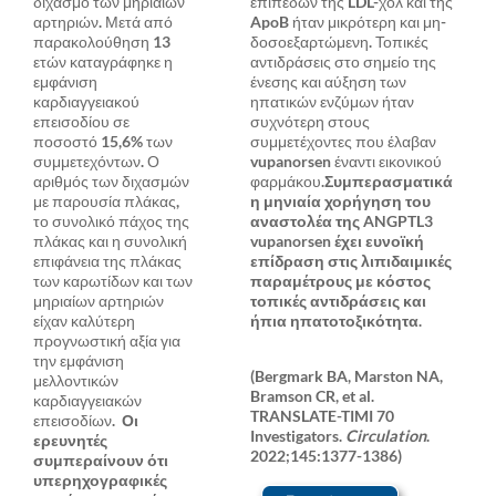
διχασμό των μηριαίων
επιπέδων της LDL-χολ και της
αρτηριών. Μετά από
ApoB ήταν μικρότερη και μη-
παρακολούθηση 13
δοσοεξαρτώμενη. Τοπικές
ετών καταγράφηκε η
αντιδράσεις στο σημείο της
εμφάνιση
ένεσης και αύξηση των
καρδιαγγειακού
ηπατικών ενζύμων ήταν
επεισοδίου σε
συχνότερη στους
ποσοστό 15,6% των
συμμετέχοντες που έλαβαν
συμμετεχόντων. Ο
vupanorsen έναντι εικονικού
αριθμός των διχασμών
φαρμάκου.
Συμπερασματικά
με παρουσία πλάκας,
η μηνιαία χορήγηση του
το συνολικό πάχος της
αναστολέα της ANGPTL3
πλάκας και η συνολική
vupanorsen έχει ευνοϊκή
επιφάνεια της πλάκας
επίδραση στις λιπιδαιμικές
των καρωτίδων και των
παραμέτρους με κόστος
μηριαίων αρτηριών
τοπικές αντιδράσεις και
είχαν καλύτερη
ήπια ηπατοτοξικότητα.
προγνωστική αξία για
την εμφάνιση
(Bergmark BA, Marston NA,
μελλοντικών
Bramson CR, et al.
καρδιαγγειακών
TRANSLATE-TIMI 70
επεισοδίων.
Οι
Investigators.
Circulation
.
ερευνητές
2022;145:1377-1386)
συμπεραίνουν ότι
υπερηχογραφικές