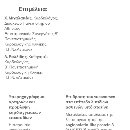
Επιμέλεια:
Χ. Μιχαλακέας,
Καρδιολόγος,
Διδάκτωρ Πανεπιστημίου
Αθηνών,
Επιστημονικός Συνεργάτης Β’
Πανεπιστημιακής
Καρδιολογικής Κλινικής,
Π.Γ.Ν.«Αττικόν»
Λ. Ραλλίδης,
Καθηγητής
Καρδιολογίας,
Β΄ Πανεπιστημιακή
Καρδιολογική Κλινική,
Π.Γ.Ν. «Αττικόν»
Υπερηχογράφημα
Επίδραση του vupanorsen
αρτηριών και
στα επίπεδα λιπιδίων
πρόβλεψη
ασθενών υπό στατίνη
καρδιαγγειακών
Μεταλλάξεις απώλειας της
επεισοδίων
λειτουργικότητας της
Η παρουσία
angiopoietin-like protein 3
υποκλινικής
(ANGPTL3) σχετίζονται με