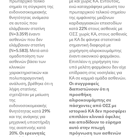
πρωταρχικό τελικό
με και χωρίς ΚΑ. Εντούτοις,
σημείο τη σύγκριση της
ενώ καταγράφηκε μείωση του
ενδονοσοκομειακής
πρωταρχικού τελικού σημείου
θνητότητας ανάμεσα
της εμφάνισης μειζόνων
σε αυτούς που
καρδιαγγειακών επεισοδίων
ελάμβαναν στατίνη
κατά 22% στους ασθενείς με
(Ν=3.359) έναντι
ΟΣΣ χωρίς ΚΑ, στους ασθενείς
ασθενών που δεν
με ΚΑ δε φάνηκε στατιστικά
ελάμβαναν στατίνη
σημαντική διαφορά με
(Ν=5.583). Μετά από
χορήγηση αλιροκουμάμπης
ομαδοποίηση των
έναντι εικονικού φαρμάκου.
ασθενών βάσει των
Επιπλέον η χορήγηση του
κλινικών
υπό μελέτη φαρμάκου δεν είχε
χαρακτηριστικών και
επίδραση στις νοσηλείες για
πολυπαραγοντική
ΚΑ σε καμμιά ομάδα ασθενών.
ανάλυση, βρέθηκε ότι η
Οι συγγραφείς
λήψη στατίνης
διαπιστώνουν ότι η
σχετιζόταν με μείωση
προσθήκη
της
αλιροκουμάμπης σε
ενδονοσοκομειακής
πάσχοντες από ΟΣΣ με
θνητότητας κατά 29%
ιστορικό ΚΑ δεν προσφέρει
και της ανάγκης για
επιπλέον κλινικό όφελος
μηχανική υποστήριξη
και αποδίδουν το εύρημα
της αναπνοής κατά
αυτό στην πτωχή
20%.
Οι ερευνητές
πρόγνωση των ασθενών