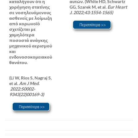
καταλήγουν ότι η
αυτών.
(White HD, Schwartz
χορήγηση στατίνης
GG, Szarek M, et al.
Eur Heart
σε νοσηλευόμενους
J. 2022;43:1554-1565)
ασθενείς με λοίμωξη
από κορωνοϊό
σχετίζεται με
χαμηλότερα
ποσοστά ανάγκης
μηχανικού αερισμού
και
ενδονοσοκομειακού
θανάτου.
(Li W, Rios S, Nagraj S,
et al.
Am J Med.
2022:S0002-
9343(22)00169-3)