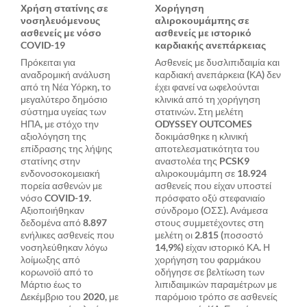
Χρήση στατίνης σε
Χορήγηση
νοσηλευόμενους
αλιροκουμάμπης σε
ασθενείς με νόσο
ασθενείς με ιστορικό
COVID-19
καρδιακής ανεπάρκειας
Πρόκειται για
Ασθενείς με δυσλιπιδαιμία και
αναδρομική ανάλυση
καρδιακή ανεπάρκεια (ΚΑ) δεν
από τη Νέα Υόρκη, το
έχει φανεί να ωφελούνται
μεγαλύτερο δημόσιο
κλινικά από τη χορήγηση
σύστημα υγείας των
στατινών. Στη μελέτη
ΗΠΑ, με στόχο την
ODYSSEY OUTCOMES
αξιολόγηση της
δοκιμάσθηκε η κλινική
επίδρασης της λήψης
αποτελεσματικότητα του
στατίνης στην
αναστολέα της PCSK9
ενδονοσοκομειακή
αλιροκουμάμπη σε 18.924
πορεία ασθενών με
ασθενείς που είχαν υποστεί
νόσο COVID-19.
πρόσφατο οξύ στεφανιαίο
Αξιοποιήθηκαν
σύνδρομο (ΟΣΣ). Ανάμεσα
δεδομένα από 8.897
στους συμμετέχοντες στη
ενήλικες ασθενείς που
μελέτη οι 2.815 (ποσοστό
νοσηλεύθηκαν λόγω
14,9%) είχαν ιστορικό ΚΑ. Η
λοίμωξης από
χορήγηση του φαρμάκου
κορωνοϊό από το
οδήγησε σε βελτίωση των
Μάρτιο έως το
λιπιδαιμικών παραμέτρων με
Δεκέμβριο του 2020, με
παρόμοιο τρόπο σε ασθενείς