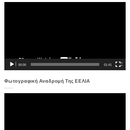
Πρόγραμμα
Αναπαραγωγής
Βίντεο
00:00
01:41
Φωτογραφική Αναδρομή Της ΕΕΛΙΑ
Πρόγραμμα
Αναπαραγωγής
Βίντεο