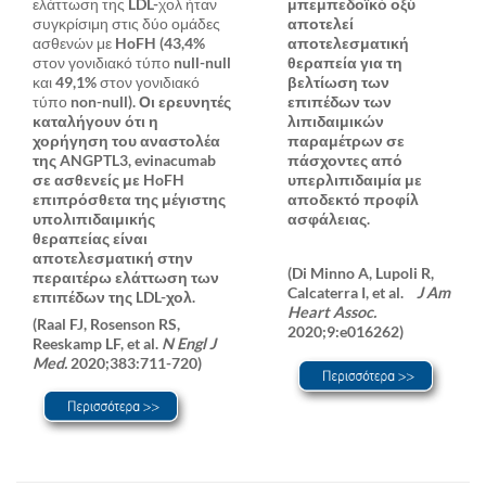
ελάττωση της LDL-χολ ήταν
μπεμπεδοϊκό οξύ
συγκρίσιμη στις δύο ομάδες
αποτελεί
ασθενών με HoFH (43,4%
αποτελεσματική
στον γονιδιακό τύπο null-null
θεραπεία για τη
και 49,1% στον γονιδιακό
βελτίωση των
τύπο non-null).
Οι ερευνητές
επιπέδων των
καταλήγουν ότι η
λιπιδαιμικών
χορήγηση του αναστολέα
παραμέτρων σε
της ANGPTL3, evinacumab
πάσχοντες από
σε ασθενείς με HoFH
υπερλιπιδαιμία με
επιπρόσθετα της μέγιστης
αποδεκτό προφίλ
υπολιπιδαιμικής
ασφάλειας.
θεραπείας είναι
αποτελεσματική στην
(Di Minno A, Lupoli R,
περαιτέρω ελάττωση των
Calcaterra I, et al.
J Am
επιπέδων της LDL-χολ.
Heart Assoc.
(Raal FJ, Rosenson RS,
2020;9:e016262)
Reeskamp LF, et al.
N Engl J
Med.
2020;383:711-720)