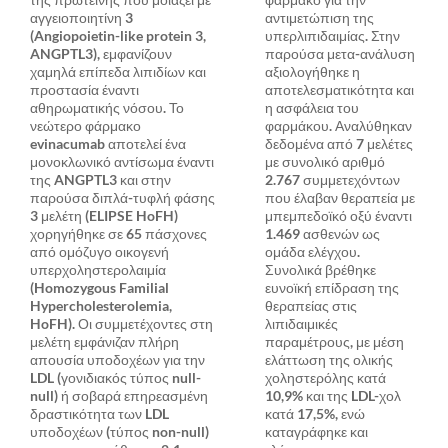
αγγειοποιητίνη 3
αντιμετώπιση της
(Angiopoietin-like protein 3,
υπερλιπιδαιμίας. Στην
ANGPTL3), εμφανίζουν
παρούσα μετα-ανάλυση
χαμηλά επίπεδα λιπιδίων και
αξιολογήθηκε η
προστασία έναντι
αποτελεσματικότητα και
αθηρωματικής νόσου. Το
η ασφάλεια του
νεώτερο φάρμακο
φαρμάκου. Αναλύθηκαν
evinacumab αποτελεί ένα
δεδομένα από 7 μελέτες
μονοκλωνικό αντίσωμα έναντι
με συνολικό αριθμό
της ANGPTL3 και στην
2.767 συμμετεχόντων
παρούσα διπλά-τυφλή φάσης
που έλαβαν θεραπεία με
3 μελέτη (ELIPSE HoFH)
μπεμπεδοϊκό οξύ έναντι
χορηγήθηκε σε 65 πάσχονες
1.469 ασθενών ως
από ομόζυγο οικογενή
ομάδα ελέγχου.
υπερχοληστερολαιμία
Συνολικά βρέθηκε
(Homozygous Familial
ευνοϊκή επίδραση της
Hypercholesterolemia,
θεραπείας στις
HoFH). Οι συμμετέχοντες στη
λιπιδαιμικές
μελέτη εμφάνιζαν πλήρη
παραμέτρους, με μέση
απουσία υποδοχέων για την
ελάττωση της ολικής
LDL (γονιδιακός τύπος null-
χοληστερόλης κατά
null) ή σοβαρά επηρεασμένη
10,9% και της LDL-χολ
δραστικότητα των LDL
κατά 17,5%, ενώ
υποδοχέων (τύπος non-null)
καταγράφηκε και