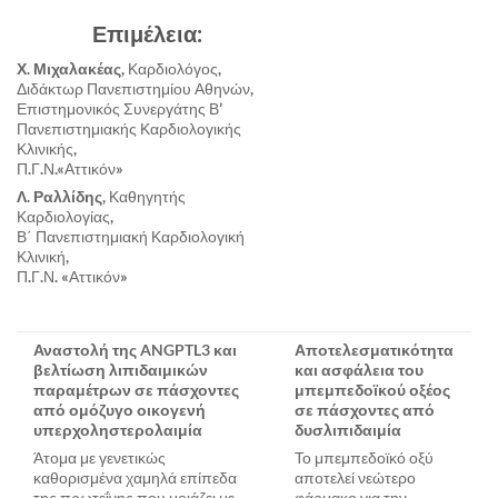
Επιμέλεια:
Χ. Μιχαλακέας,
Καρδιολόγος,
Διδάκτωρ Πανεπιστημίου Αθηνών,
Επιστημονικός Συνεργάτης Β’
Πανεπιστημιακής Καρδιολογικής
Κλινικής,
Π.Γ.Ν.«Αττικόν»
Λ. Ραλλίδης,
Καθηγητής
Καρδιολογίας,
Β΄ Πανεπιστημιακή Καρδιολογική
Κλινική,
Π.Γ.Ν. «Αττικόν»
Αναστολή της ANGPTL3 και
Αποτελεσματικότητα
βελτίωση λιπιδαιμικών
και ασφάλεια του
παραμέτρων σε πάσχοντες
μπεμπεδοϊκού οξέος
από ομόζυγο οικογενή
σε πάσχοντες από
υπερχοληστερολαιμία
δυσλιπιδαιμία
Άτομα με γενετικώς
Το μπεμπεδοϊκό οξύ
καθορισμένα χαμηλά επίπεδα
αποτελεί νεώτερο
της πρωτεΐνης που μοιάζει με
φάρμακο για την