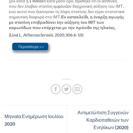
χολ κατά 1,1 mmol/l κατά μέσο όρο. Βρέθηκε ότι οι ασθενείς
που δεν έλαβαν στατίνη εμφάνιζαν διαχρονική αύξηση του ΙΜΤ,
ενώ αυτοί που ξεκίνησαν τη λήψη στατίνης δεν είχαν στατιστικά
σημαντική διαφορά στο ΙΜΤ.
Εν κατακλείδι, η έναρξη αγωγής
με στατίνη επιβραδύνει την αύξηση του ΙΜΤ των
καρωτίδων που επέρχεται με την πρόοδο της ηλικίας.
(Lind L.
Atherosclerosis.
2020;306:6-10)
Αντιμετώπιση Συγγενών
Μηνιαία Ενημέρωση Ιουλίου
Καρδιοπαθειών των
2020
Ενηλίκων (2020)