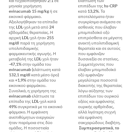
και τυχαιοποιήθηκαν 2:1 σε
ελάττωση των
μηνιαία χορήγηση
επιπέδων της hs-CRP
evinacumab 15 mg/kg ή σε
κατά 13,2%. Τα
εικονικό φάρμακο.
αποτελέσματα ήταν
Αξιολογήθηκαν τα επίπεδα
συγκρίσιμα ανάμεσα σε
της LDL-χολ μετά από 24
ασθενείς που έλαβαν
εβδομάδες θεραπείας. Η
μπεμπεδοϊκό οξύ
αρχική LDL-χολ ήταν 255
επιπρόσθετα σε μέγιστη
mg/dl παρά τη χορήγηση
ανεκτή υπολιπιδαιμική
υπολιπιδαιμικής
θεραπεία και σε αυτούς
φαρμακευτικής αγωγής. Η
που εμφάνιζαν
μεταβολή της LDL-χολ ήταν
δυσανεξία σε στατίνες.
-47,1% στην ομάδα του
Συμμετέχοντες που
evinacumab (ελάττωση κατά
έλαβαν μπεμπεδοϊκό
132,1 mg/dl κατά μέσο όρο)
οξύ εμφάνιζαν
και +1,9% στην ομάδα του
μεγαλύτερα ποσοστά
εικονικού φαρμάκου.
διακοπής της θεραπείας
Συνολικά, η χορήγηση της
λόγω αύξησης των
evinacumab ελάττωσε τα
επιπέδων του ουρικού
επίπεδα της LDL-χολ κατά
οξέος και εμφάνισης
49% συγκριτικά με το εικονικό
ουρικής αρθρίτιδας,
φάρμακο. Η εμφάνιση
αλλά λιγότερη συχνή
ανεπιθύμητων ενεργειών
νέα εμφάνιση
ήταν παρόμοια στις δύο
σακχαρώδους διαβήτη.
ομάδες. Η ποσοστιαία
Συμπερασματικά, το