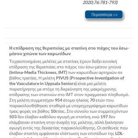
2020;76:781-793)
Η επίδραση της θεραπείας με στατίνη στο πάχος του έσω-
μέσου χιτώνα των καρωτίδων
Τυχαιοποιημένες μελέτες με στατίνες έχουν δείξει ευνοϊκή
επίδραση της θεραπείας στο πάχος του έσω-μέσου χιτώνα
(Intima-Media Thickness, IMT) των καρωτίδων αρτηριών σε
βάθος τριετίας. Η μελέτη PIVUS (Prospective Investigation of
the Vasculature in Uppsala Seniors) είναι μια μελέτη
παρατήρησης με στόχο τη διερεύνηση της μακρόχρονης
επίδρασης των στατινών στο ΙΜΤ στον πραγματικό πληθυσμό.
Στη μελέτη συμμετείχαν 954 άτομα ηλικίας 70 ετών που
παρακολουθήθηκαν σταθερά με υπερηχογράφημα καρωτίδων
τρεις φορές σε βάθος 10ετίας. Στο σύνολο των συμμετεχόντων
503 δεν έλαβαν καθόλου αγωγή με στατίνη, ενώ 197 δεν
ελάμβαναν στατίνη στην έναρξη της μελέτης, αλλά ξεκίνησαν
αγωγή εντός της δεκαετίας παρακολούθησης. Οι ασθενείς που
έλαβαν στατίνη εμφάνισαν ελάττωση των επιπέδων της LDL-