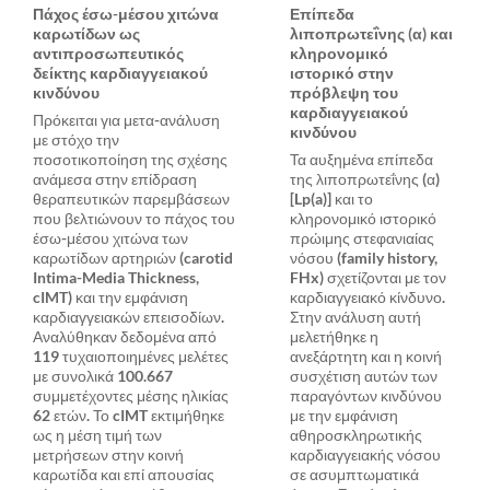
Πάχος έσω-μέσου χιτώνα
Επίπεδα
καρωτίδων ως
λιποπρωτεΐνης (α) και
αντιπροσωπευτικός
κληρονομικό
δείκτης καρδιαγγειακού
ιστορικό στην
κινδύνου
πρόβλεψη του
καρδιαγγειακού
Πρόκειται για μετα-ανάλυση
κινδύνου
με στόχο την
ποσοτικοποίηση της σχέσης
Τα αυξημένα επίπεδα
ανάμεσα στην επίδραση
της λιποπρωτεΐνης (α)
θεραπευτικών παρεμβάσεων
[Lp(a)] και το
που βελτιώνουν το πάχος του
κληρονομικό ιστορικό
έσω-μέσου χιτώνα των
πρώιμης στεφανιαίας
καρωτίδων αρτηριών (carotid
νόσου (family history,
Intima-Media Thickness,
FHx) σχετίζονται με τον
cIMT) και την εμφάνιση
καρδιαγγειακό κίνδυνο.
καρδιαγγειακών επεισοδίων.
Στην ανάλυση αυτή
Αναλύθηκαν δεδομένα από
μελετήθηκε η
119 τυχαιοποιημένες μελέτες
ανεξάρτητη και η κοινή
με συνολικά 100.667
συσχέτιση αυτών των
συμμετέχοντες μέσης ηλικίας
παραγόντων κινδύνου
62 ετών. Το cIMT εκτιμήθηκε
με την εμφάνιση
ως η μέση τιμή των
αθηροσκληρωτικής
μετρήσεων στην κοινή
καρδιαγγειακής νόσου
καρωτίδα και επί απουσίας
σε ασυμπτωματικά