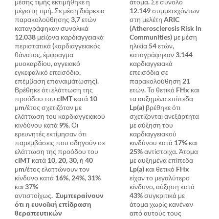
μέσης τιμής εκτιμήθηκε η
άτομα. Σε σύνολο
μέγιστη τιμή. Σε μέση διάρκεια
12.149 συμμετεχόντων
παρακολούθησης 3,7 ετών
στη μελέτη ARIC
καταγράφηκαν συνολικά
(Atherosclerosis Risk In
12.038 μείζονα καρδιαγγειακά
Communities) με μέση
περιστατικά (καρδιαγγειακός
ηλικία 54 ετών,
θάνατος, έμφραγμα
καταγράφηκαν 3.144
μυοκαρδίου, αγγειακό
καρδιαγγειακά
εγκεφαλικό επεισόδιο,
επεισόδια σε
επέμβαση επαναιμάτωσης).
παρακολούθηση 21
Βρέθηκε ότι ελάττωση της
ετών. Το θετικό FHx και
προόδου του cIMT κατά 10
τα αυξημένα επίπεδα
μm/έτος σχετιζόταν με
Lp(a) βρέθηκε ότι
ελάττωση του καρδιαγγειακού
σχετίζονται ανεξάρτητα
κινδύνου κατά 9%. Οι
με αύξηση του
ερευνητές εκτίμησαν ότι
καρδιαγγειακού
παρεμβάσεις που οδηγούν σε
κινδύνου κατά 17% και
ελάττωση της προόδου του
25% αντίστοιχα. Άτομα
cIMT κατά 10, 20, 30, ή 40
με αυξημένα επίπεδα
μm/έτος ελαττώνουν τον
Lp(a) και θετικό FHx
κίνδυνο κατά 16%, 24%, 31%
είχαν το μεγαλύτερο
και 37%
κίνδυνο, αύξηση κατά
αντιστοίχως.
Συμπεραίνουν
43% συγκριτικά με
ότι η ευνοϊκή επίδραση
άτομα χωρίς κανέναν
θεραπευτικών
από αυτούς τους