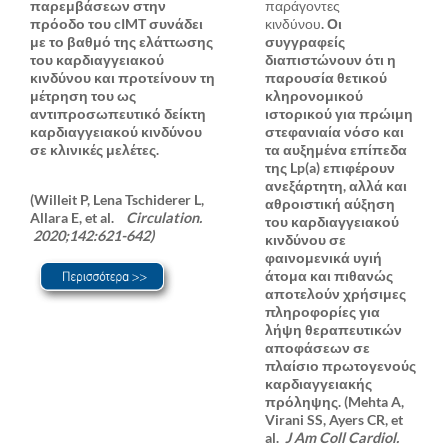
παρεμβάσεων στην
παράγοντες
πρόοδο του cIMT συνάδει
κινδύνου.
Οι
με το βαθμό της ελάττωσης
συγγραφείς
του καρδιαγγειακού
διαπιστώνουν ότι η
κινδύνου και προτείνουν τη
παρουσία θετικού
μέτρηση του ως
κληρονομικού
αντιπροσωπευτικό δείκτη
ιστορικού για πρώιμη
καρδιαγγειακού κινδύνου
στεφανιαία νόσο και
σε κλινικές μελέτες.
τα αυξημένα επίπεδα
της Lp(a) επιφέρουν
ανεξάρτητη, αλλά και
(Willeit P, Lena Tschiderer L,
αθροιστική αύξηση
Allara E, et al.
Circulation.
του καρδιαγγειακού
2020;142:621-642)
κινδύνου σε
φαινομενικά υγιή
άτομα και πιθανώς
αποτελούν χρήσιμες
πληροφορίες για
λήψη θεραπευτικών
αποφάσεων σε
πλαίσιο πρωτογενούς
καρδιαγγειακής
πρόληψης.
(Mehta A,
Virani SS, Ayers CR, et
al.
J Am Coll Cardiol.