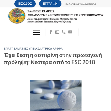
Μετάβαση
ΕΙΣΟΔΟΣ
ΕΓΓΡΑΦΗ
Πως δημιουργώ λογαριασμό
στο
περιεχόμενο
ΕΠΑΓΓΕΛΜΑΤΙΕΣ ΥΓΕΙΑΣ
,
ΙΑΤΡΙΚΑ ΑΡΘΡΑ
Έχει θέση η ασπιρίνη στην πρωτογενή
πρόληψη; Νεότερα από το ESC 2018