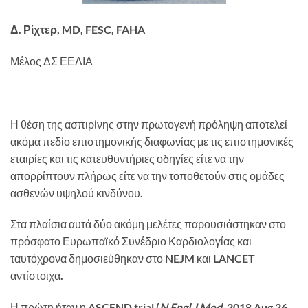
Δ
.
Ρίχτερ
,
MD, FESC, FAHA
Μέλος ΔΣ ΕΕΛΙΑ
Η θέση της ασπιρίνης στην πρωτογενή πρόληψη αποτελεί
ακόμα πεδίο επιστημονικής διαφωνίας με τις επιστημονικές
εταιρίες και τις κατευθυντήριες οδηγίες είτε να την
απορρίπτουν πλήρως είτε να την τοποθετούν στις ομάδες
ασθενών υψηλού κινδύνου.
Στα πλαίσια αυτά δύο ακόμη μελέτες παρουσιάστηκαν στο
πρόσφατο Ευρωπαϊκό Συνέδριο Καρδιολογίας και
ταυτόχρονα δημοσιεύθηκαν στο NEJM και LANCET
αντίστοιχα.
Η πρώτη ήταν η ASCEND trial (
N Engl J Med.
2018 Aug 26.