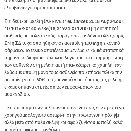
αποτέλεσμα θα ήταν διαφορετικό εάν όλοι οι ασθενείς
ελάμβαναν γαστροπροστασία.
Στη δεύτερη μελέτη (ARRIVE trial,
Lancet.
2018 Aug 24.doi:
10.1016/S0140-6736(18)31924-X) 12000 μη διαβητικοί
ασθενείς με πολλαπλούς παράγοντες κινδύνου αλλά χωρίς
ΣΝ ή ΣΔ τυχαιοποιήθηκαν σε ασπιρίνη 100 mg ή εικονικό
φάρμακο. Το τελικό αποτέλεσμα δεν έδειξε καμιά στατιστικά
σημαντική διαφορά, μολονότι λόγω του ότι η συμμόρφωση
των ασθενών στη μελέτη αυτή ήταν εξαιρετικά χαμηλή, εάν
λάβουμε υπόψη μόνο τους ασθενείς που πήραν τελικά την
ασπιρίνη για το 60% του χρονικού διαστήματος της μελέτης
είχαμε σημαντική μείωση των εμφραγμάτων του
μυοκαρδίου.
Συμπέρασμα των μελετών αυτών είναι πως δεν πρέπει να
χορηγούμε αλόγιστα ασπιρίνη στην πρωτογενή πρόληψη
αλλά μετά από πολύ σκέψη και αφού ζυγίσουμε πολύ καλά
τη σχέση οφέλους-κινδύνου.