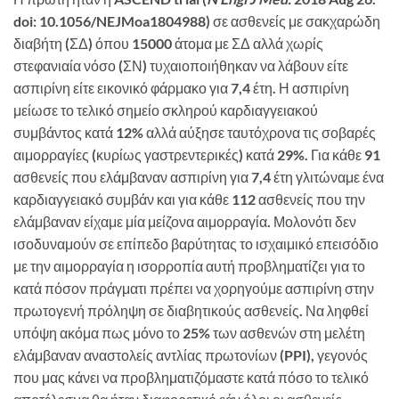
doi: 10.1056/NEJMoa1804988) σε ασθενείς με σακχαρώδη
διαβήτη (ΣΔ) όπου 15000 άτομα με ΣΔ αλλά χωρίς
στεφανιαία νόσο (ΣΝ) τυχαιοποιήθηκαν να λάβουν είτε
ασπιρίνη είτε εικονικό φάρμακο για 7,4 έτη. Η ασπιρίνη
μείωσε το τελικό σημείο σκληρού καρδιαγγειακού
συμβάντος κατά 12% αλλά αύξησε ταυτόχρονα τις σοβαρές
αιμορραγίες (κυρίως γαστρεντερικές) κατά 29%. Για κάθε 91
ασθενείς που ελάμβαναν ασπιρίνη για 7,4 έτη γλιτώναμε ένα
καρδιαγγειακό συμβάν και για κάθε 112 ασθενείς που την
ελάμβαναν είχαμε μία μείζονα αιμορραγία. Μολονότι δεν
ισοδυναμούν σε επίπεδο βαρύτητας το ισχαιμικό επεισόδιο
με την αιμορραγία η ισορροπία αυτή προβληματίζει για το
κατά πόσον πράγματι πρέπει να χορηγούμε ασπιρίνη στην
πρωτογενή πρόληψη σε διαβητικούς ασθενείς. Να ληφθεί
υπόψη ακόμα πως μόνο το 25% των ασθενών στη μελέτη
ελάμβαναν αναστολείς αντλίας πρωτονίων (PPI), γεγονός
που μας κάνει να προβληματιζόμαστε κατά πόσο το τελικό